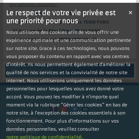
aux adresses suivantes :
Le respect de votre vie privée est
✕
-
5 Rue Castiglione 75001 PARIS
une priorité pour nous
- 34 Avenue des Champs Elysées 75008 PARIS
- 11 Avenue de la République 75011 PARIS
Nous utilisons des cookies afin de vous offrir une
- 13 Rue Saint Honoré 78000 VERSAILLES
expérience optimale et une communication pertinente
sur notre site. Grace à ces technologies, nous pouvons
vous proposer du contenu en rapport avec vos centres
d'intérêt. Ils nous permettent également d'améliorer la
Qui sommes-nous ?
qualité de nos services et la convivialité de notre site
internet. Nous utiliserons uniquement les données
personnelles pour lesquelles vous avez donné votre
accord. Vous pouvez les modifier à n'importe quel
moment via la rubrique "Gérer les cookies" en bas de
notre site, à l'exception des cookies essentiels à son
Nos Honoraires
fonctionnement. Pour plus d'informations sur vos
Mentions légales
données personnelles, veuillez consulter
Offre complète
notre politique de confidentialité
.
Plan du site