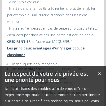
- à vie : cas classique ;
- limitée dans le temps (le crédirentier choisit de n'habiter
par exemple qu'une dizaine d'années dans les biens
vendus) ;
- limitée au 1er décès : en cas de vente sur plusieurs têtes.
-semi-occupé : dans ce cas une partie est occupé par le
CREDIRENTIER
et l'autre par l'ACQUEREUR.
Les principaux avantages d'un Viager occupé
classique :
Un "bouquet" non imposable ;
Une
rente viagère
sécurisée et indexée à Vie ;
Le respect de votre vie privée est
✕
Réversibilité de la Rente viagère
;
Faible imposition de la rente viagère ;
une priorité pour nous
Taxe foncière à la charge de l'acquéreur ;
30% en moins de charges courantes ;
Nous utilisons des cookies afin de vous offrir une
Travaux de copropriété à la charge de l'acquéreur.
expérience optimale et une communication pertinente
sur notre site. Grace à ces technologies, nous pouvons